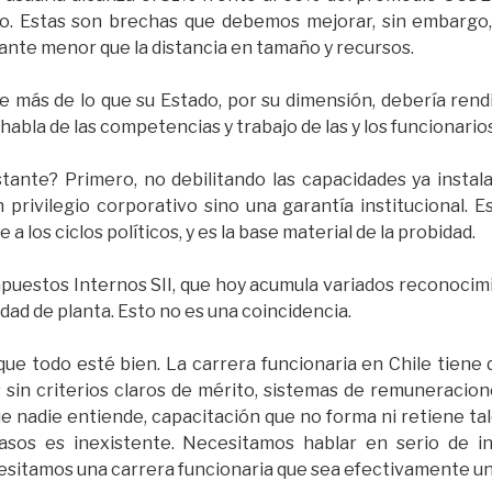
. Estas son brechas que debemos mejorar, sin embargo,
tante menor que la distancia en tamaño y recursos.
e más de lo que su Estado, por su dimensión, debería rendi
habla de las competencias y trabajo de las y los funcionario
ante? Primero, no debilitando las capacidades ya instalad
 privilegio corporativo sino una garantía institucional. 
a los ciclos políticos, y es la base material de la probidad.
mpuestos Internos SII, que hoy acumula variados reconocimi
dad de planta. Esto no es una coincidencia.
que todo esté bien. La carrera funcionaria en Chile tiene
s sin criterios claros de mérito, sistemas de remuneracio
 nadie entiende, capacitación que no forma ni retiene ta
os es inexistente. Necesitamos hablar en serio de ing
ecesitamos una carrera funcionaria que sea efectivamente un