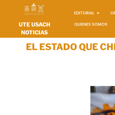
EDITORIAL
O
UTE USACH
QUIENES SOMOS
NOTICIAS
EL ESTADO QUE CH