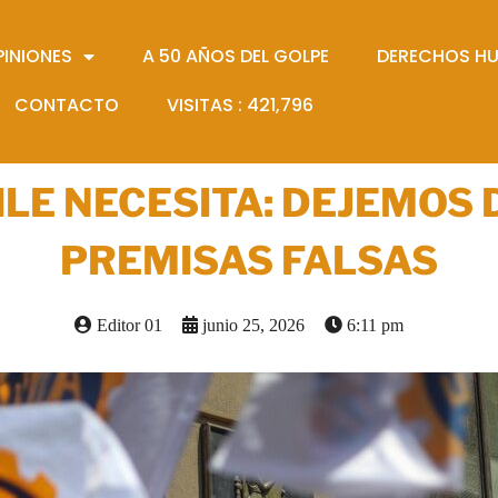
PINIONES
A 50 AÑOS DEL GOLPE
DERECHOS H
CONTACTO
VISITAS :
421,796
ILE NECESITA: DEJEMOS 
PREMISAS FALSAS
Editor 01
junio 25, 2026
6:11 pm