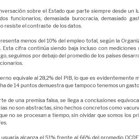
nversación sobre el Estado que parte siempre desde un lu
os funcionarios, demasiada burocracia, demasiado gast
 resiste el contraste de los datos.
presenta menos del 10% del empleo total, según la Organiz
 Esta cifra continúa siendo baja incluso con mediciones 
go, seguimos por debajo del promedio de los países desarrol
cionarios.
bierno equivale al 28,2% del PIB, lo que es evidentemente
echa de 14 puntos demuestra que tampoco tenemos un gasto
e de una premisa falsa, se llega a conclusiones equivoca
ias no son abstractas, sino hechos concretos como vacunas
s que no se procesan a tiempo, sin olvidar que somos los 
es.
n usuaria alcanza el 51% frente al 66% del promedio OCDE y