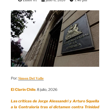
Editor 01
julio 8, 2026
1:48 pm
Por:
Simon Del Valle
El Clarín Chile
. 8 julio, 2026
Las críticas de Jorge Alessandri y Arturo Squella
a la Contraloría tras el dictamen contra Trinidad