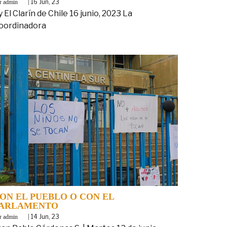
y
|
16
Jun, 23
admin
y El Clarín de Chile 16 junio, 2023 La
oordinadora
ON EL PUEBLO O CON EL
ARLAMENTO
y
|
14
Jun, 23
admin