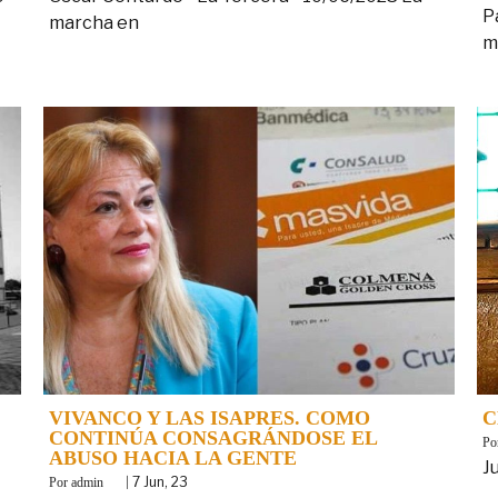
P
marcha en
m
VIVANCO Y LAS ISAPRES. COMO
C
CONTINÚA CONSAGRÁNDOSE EL
B
ABUSO HACIA LA GENTE
J
By
|
7
Jun, 23
admin