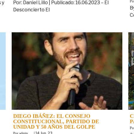
B
 y
Por: Daniel Lillo | Publicado: 16.06.2023 – El
B
Desconcierto El
C
DIEGO IBÁÑEZ: EL CONSEJO
C
CONSTITUCIONAL, PARTIDO DE
P
UNIDAD Y 50 AÑOS DEL GOLPE
B
By
|
14
Jun, 23
admin