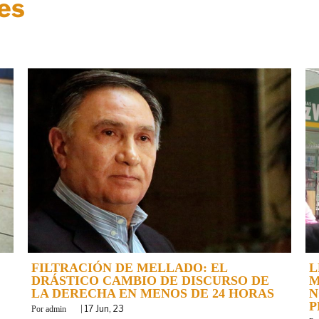
es
FILTRACIÓN DE MELLADO: EL
L
DRÁSTICO CAMBIO DE DISCURSO DE
M
LA DERECHA EN MENOS DE 24 HORAS
N
P
By
|
17
Jun, 23
admin