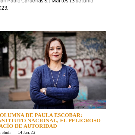
uan Pablo Cárdenas S. | Martes 13 de junio
023.
OLUMNA DE PAULA ESCOBAR:
NSTITUTO NACIONAL, EL PELIGROSO
ACÍO DE AUTORIDAD
y
|
14
Jun, 23
admin