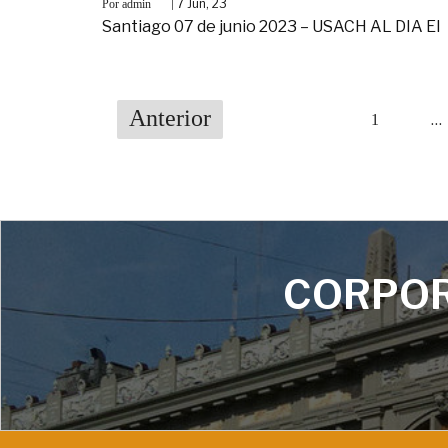
By
|
7
Jun, 23
admin
Santiago 07 de junio 2023 – USACH AL DIA El
Anterior
…
1
CORPOR