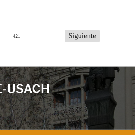
Siguiente
421
E-USACH