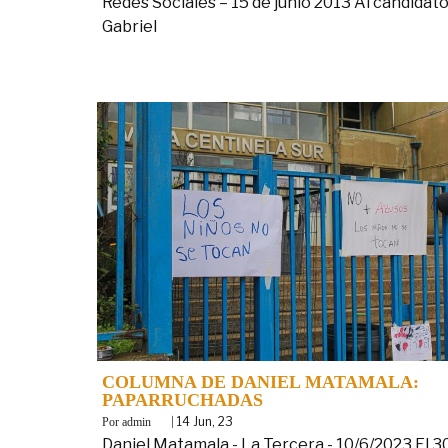
Redes Sociales – 15 de junio 2013 Al candidat
Gabriel
COLUMNA DE DANIEL MATAMALA:
PAPARRUCHADAS
By
|
14
Jun, 23
admin
Daniel Matamala - La Tercera - 10/6/2023 El 3