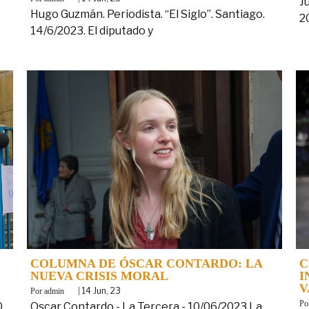
o
J
Hugo Guzmán. Periodista. “El Siglo”. Santiago.
2
14/6/2023. El diputado y
COLUMNA DE ÓSCAR CONTARDO: LA
C
NUEVA CRISIS MORAL
I
V
By
|
14
Jun, 23
admin
B
0
Oscar Contardo - La Tercera - 10/06/2023 La