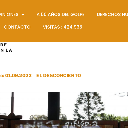
PINIONES
A 50 AÑOS DEL GOLPE
DERECHOS H
CONTACTO
VISITAS :
424,935
 DE
ON LA
icado: 01.09.2022 – EL DESCONCIERTO