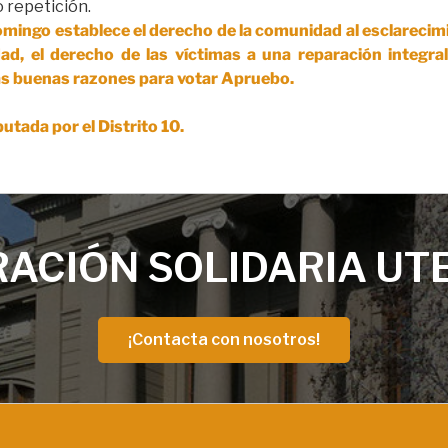
o repetición.
domingo establece el derecho de la comunidad al esclarecimi
d, el derecho de las víctimas a una reparación integral
as buenas razones para votar Apruebo.
utada por el Distrito 10.
ACIÓN SOLIDARIA UT
¡Contacta con nosotros!