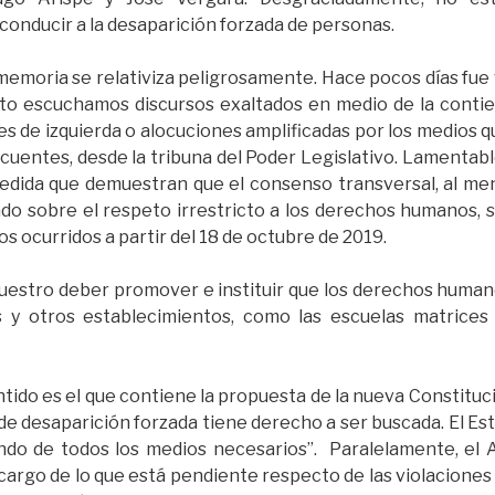
conducir a la desaparición forzada de personas.
memoria se relativiza peligrosamente. Hace pocos días fue 
to escuchamos discursos exaltados en medio de la contien
tes de izquierda o alocuciones amplificadas por los medios qu
ncuentes, desde la tribuna del Poder Legislativo. Lamenta
edida que demuestran que el consenso transversal, al meno
ado sobre el respeto irrestricto a los derechos humanos,
os ocurridos a partir del 18 de octubre de 2019.
 nuestro deber promover e instituir que los derechos human
s y otros establecimientos, como las escuelas matrices
ido es el que contiene la propuesta de la nueva Constituci
e desaparición forzada tiene derecho a ser buscada. El Est
ndo de todos los medios necesarios”. Paralelamente, el A
 cargo de lo que está pendiente respecto de las violacione