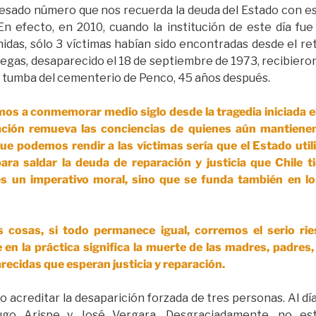
sado número que nos recuerda la deuda del Estado con esa
 efecto, en 2010, cuando la institución de este día fue 
idas, sólo 3 víctimas habían sido encontradas desde el ret
illegas, desaparecido el 18 de septiembre de 1973, recibieron
 tumba del cementerio de Penco, 45 años después.
s a conmemorar medio siglo desde la tragedia iniciada el
ión remueva las conciencias de quienes aún mantienen l
 podemos rendir a las víctimas sería que el Estado util
ara saldar la deuda de reparación y justicia que Chile t
s un imperativo moral, sino que se funda también en lo
s cosas, si todo permanece igual, corremos el serio ri
 en la práctica significa la muerte de las madres, padres
recidas que esperan justicia y reparación.
o acreditar la desaparición forzada de tres personas. Al d
go Arispe y José Vergara. Desgraciadamente, no est