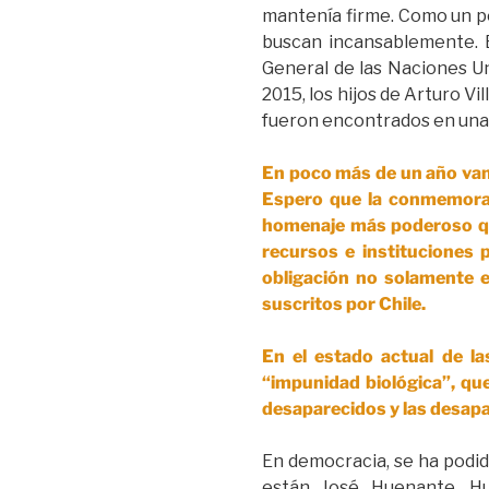
mantenía firme. Como un pe
buscan incansablemente. En
General de las Naciones Un
2015, los hijos de Arturo V
fueron encontrados en una
En poco más de un año vamo
Espero que la conmemorac
homenaje más poderoso que
recursos e instituciones p
obligación no solamente e
suscritos por Chile.
En el estado actual de la
“impunidad biológica”, que
desaparecidos y las desapa
En democracia, se ha podid
están José Huenante, Hu