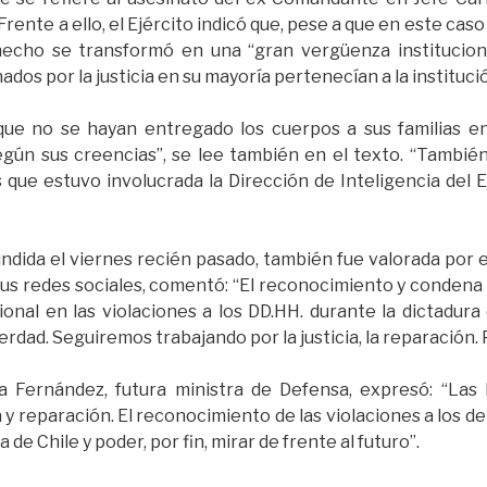
rente a ello, el Ejército indicó que, pese a que en este caso
echo se transformó en una “gran vergüenza institucion
dos por la justicia en su mayoría pertenecían a la institució
que no se hayan entregado los cuerpos a sus familias e
egún sus creencias”, se lee también en el texto. “Tambi
 que estuvo involucrada la Dirección de Inteligencia del E
undida el viernes recién pasado, también fue valorada por 
 sus redes sociales, comentó: “El reconocimiento y condena 
ional en las violaciones a los DD.HH. durante la dictadura
erdad. Seguiremos trabajando por la justicia, la reparación.
a Fernández, futura ministra de Defensa, expresó: “Las 
ia y reparación. El reconocimiento de las violaciones a los
de Chile y poder, por fin, mirar de frente al futuro”.