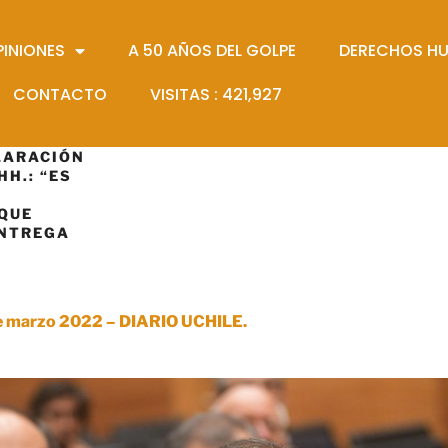
PINIONES
A 50 AÑOS DEL GOLPE
DERECHOS H
CONTACTO
VISITAS :
421,927
LARACIÓN
HH.: “ES
 QUE
ENTREGA
 de marzo 2022 – DIARIO UCHILE.