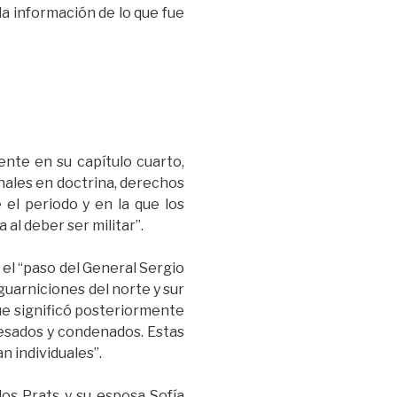
a información de lo que fue
ente en su capítulo cuarto,
onales en doctrina, derechos
 el periodo y en la que los
al deber ser militar”.
el “paso del General Sergio
guarniciones del norte y sur
que significó posteriormente
cesados y condenados. Estas
n individuales”.
os Prats y su esposa Sofía