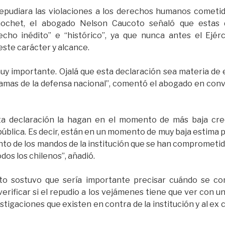
epudiara las violaciones a los derechos humanos cometida
nochet, el abogado Nelson Caucoto señaló que estas 
cho inédito” e “histórico”, ya que nunca antes el Ejér
este carácter y alcance.
 importante. Ojalá que esta declaración sea materia de e
s ramas de la defensa nacional”, comentó el abogado en conv
a declaración la hagan en el momento de más baja cred
 pública. Es decir, están en un momento de muy baja estima po
o de los mandos de la institución que se han comprometido 
dos los chilenos”, añadió.
o sostuvo que sería importante precisar cuándo se con
 verificar si el repudio a los vejámenes tiene que ver con 
nvestigaciones que existen en contra de la institución y al e