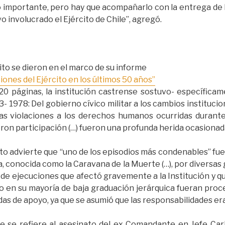
o importante, pero hay que acompañarlo con la entrega de l
vo involucrado el Ejército de Chile”, agregó.
ito se dieron en el marco de su informe
ciones del Ejército en los últimos 50 años”
0 páginas, la institución castrense sostuvo- específicam
- 1978: Del gobierno cívico militar a los cambios instituci
las violaciones a los derechos humanos ocurridas durante
ron participación (…) fueron una profunda herida ocasionada 
to advierte que “uno de los episodios más condenables” fue 
a, conocida como la Caravana de la Muerte (…), por diversas 
a de ejecuciones que afectó gravemente a la Institución y 
to en su mayoría de baja graduación jerárquica fueran pro
s de apoyo, ya que se asumió que las responsabilidades era
e se refiere al asesinato del ex Comandante en Jefe Carl