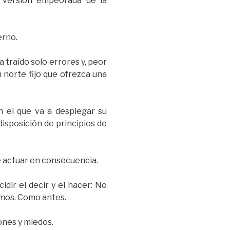
a versión empeorada de la
erno.
 traído solo errores y, peor
n norte fijo que ofrezca una
n el que va a desplegar su
disposición de principios de
e actuar en consecuencia.
idir el decir y el hacer: No
imos. Como antes.
ones y miedos.