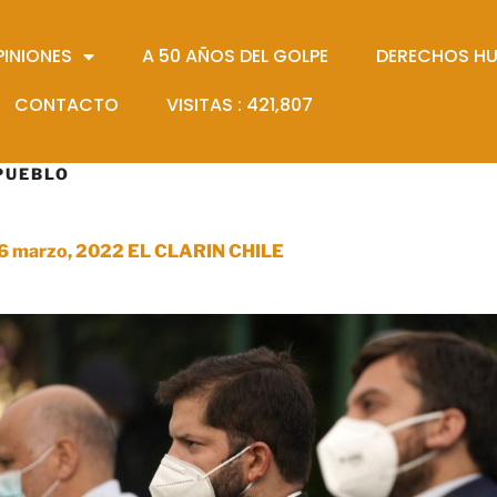
PINIONES
A 50 AÑOS DEL GOLPE
DERECHOS H
CONTACTO
VISITAS :
421,807
PUEBLO
6 marzo, 2022 EL CLARIN CHILE