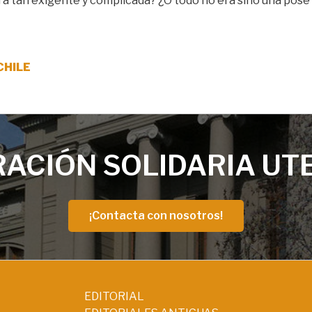
era tan exigente y complicada? ¿O todo no era sino una pose
CHILE
ACIÓN SOLIDARIA UT
¡Contacta con nosotros!
EDITORIAL