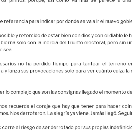
ros pinitos, porque, así como va más se parece a un
e referencia para indicar por donde se va a ir el nuevo gobi
ible y retorcido de estar bien con dios y con el diablo le ha
bierna solo con la inercia del triunfo electoral, pero sin u
e sea.
esarios no ha perdido tiempo para tantear el terreno e
a y lanza sus provocaciones solo para ver cuánto calza la 
r lo complejo que son las consignas llegado el momento d
 nos recuerda el coraje que hay que tener para hacer coinc
os. Nos derrotaron. La alegría ya viene. Jamás llegó. Segu
c corre el riesgo de ser derrotado por sus propias indefinici