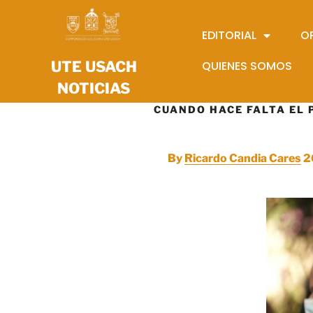
EDITORIAL
O
UTE USACH
QUIENES SOMOS
NOTICIAS
CUANDO HACE FALTA EL 
By
Ricardo Candia Cares
2