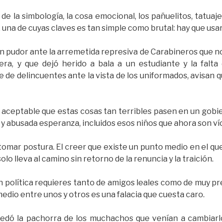
e la simbología, la cosa emocional, los pañuelitos, tatuaje
 una de cuyas claves es tan simple como brutal: hay que usar
on pudor ante la arremetida represiva de Carabineros que no
era, y que dejó herido a bala a un estudiante y la falta
e de delincuentes ante la vista de los uniformados, avisan 
aceptable que estas cosas tan terribles pasen en un gobi
 y abusada esperanza, incluidos esos niños que ahora son ví
 tomar postura. El creer que existe un punto medio en el qu
lo lleva al camino sin retorno de la renuncia y la traición.
 política requieres tanto de amigos leales como de muy pr
medio entre unos y otros es una falacia que cuesta caro.
dó la pachorra de los muchachos que venían a cambiarl