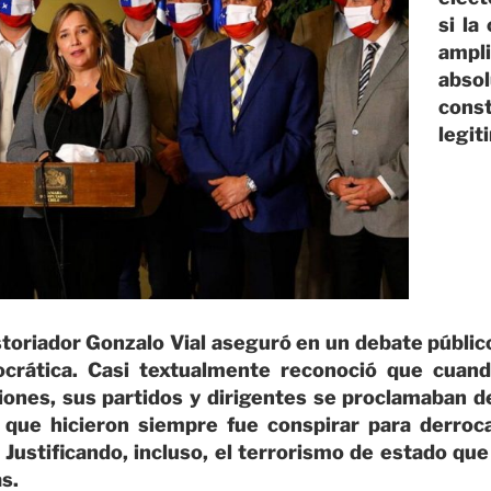
si la
ampl
abs
const
legit
istoriador Gonzalo Vial aseguró en un debate públic
crática. Casi textualmente reconoció que cuan
ciones, sus partidos y dirigentes se proclamaban 
 que hicieron siempre fue conspirar para derroc
 Justificando, incluso, el terrorismo de estado qu
s.