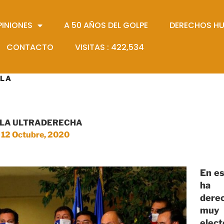
PINIONES
A 50 AÑOS DEL GOLPE
DERECHOS H
CONTACTO
VISITAS :
422,534
 LA
E LA ULTRADERECHA
12 Octubre, 2020
En es
ha 
derec
muy 
elect