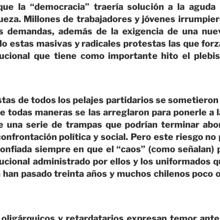
que la “democracia” traería solución a la aguda 
ueza. Millones de trabajadores y jóvenes irrumpier
es demandas, además de la exigencia de una nu
 estas masivas y radicales protestas las que forzar
tucional que tiene como importante hito el plebi
tas de todos los pelajes partidarios se sometieron
de todas maneras se las arreglaron para ponerle a 
e una serie de trampas que podrían terminar abor
onfrontación política y social. Pero este riesgo n
confiada siempre en que el “caos” (como señalan) p
ucional administrado por ellos y los uniformados 
a han pasado treinta años y muchos chilenos poco 
 oligárquicos y retardatarios expresan temor ante