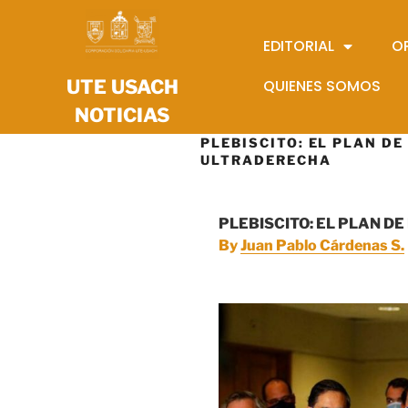
EDITORIAL
O
UTE USACH
QUIENES SOMOS
NOTICIAS
PLEBISCITO: EL PLAN DE
ULTRADERECHA
PLEBISCITO: EL PLAN D
By
Juan Pablo Cárdenas S.