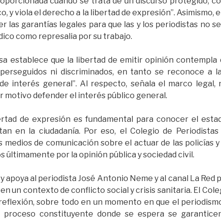
roporcionada cuando se trata de un discurso protegido, c
, y viola el derecho a la libertad de expresión”. Asimismo, 
 las garantías legales para que las y los periodistas no s
dico como represalia por su trabajo.
sa establece que la libertad de emitir opinión contempla q
perseguidos ni discriminados, en tanto se reconoce a l
e interés general”. Al respecto, señala el marco legal, 
r motivo defender el interés público general.
ertad de expresión es fundamental para conocer el estado
an en la ciudadanía. Por eso, el Colegio de Periodista
 medios de comunicación sobre el actuar de las policías y 
s últimamente por la opinión pública y sociedad civil.
 y apoya al periodista José Antonio Neme y al canal La Red 
n un contexto de conflicto social y crisis sanitaria. El Col
 reflexión, sobre todo en un momento en que el periodis
al proceso constituyente donde se espera se garantic