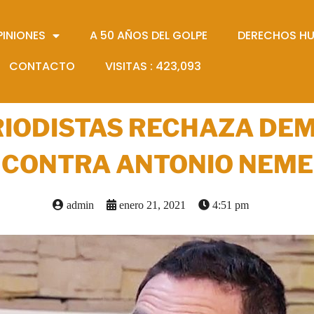
PINIONES
A 50 AÑOS DEL GOLPE
DERECHOS H
CONTACTO
VISITAS :
423,093
RIODISTAS RECHAZA DEM
CONTRA ANTONIO NEME
admin
enero 21, 2021
4:51 pm