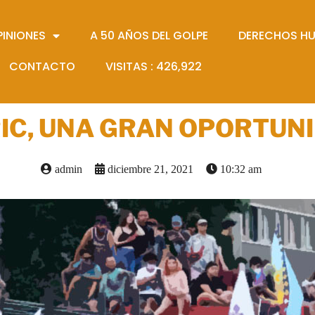
PINIONES
A 50 AÑOS DEL GOLPE
DERECHOS H
CONTACTO
VISITAS :
426,922
IC, UNA GRAN OPORTUN
admin
diciembre 21, 2021
10:32 am