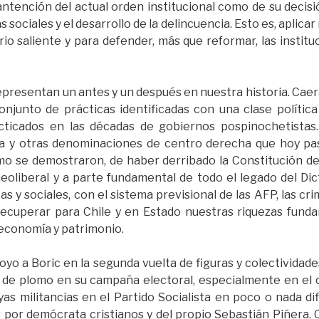
ntención del actual orden institucional como de su decisi
sociales y el desarrollo de la delincuencia. Esto es, aplica
rio saliente y para defender, más que reformar, las insti
presentan un antes y un después en nuestra historia. Cae
onjunto de prácticas identificadas con una clase política
cticados en las décadas de gobiernos pospinochetistas
a y otras denominaciones de centro derecha que hoy pa
mo se demostraron, de haber derribado la Constitución d
eoliberal y a parte fundamental de todo el legado del Di
as y sociales, con el sistema previsional de las AFP, las cr
 recuperar para Chile y en Estado nuestras riquezas funda
 economía y patrimonio.
oyo a Boric en la segunda vuelta de figuras y colectividade
 de plomo en su campaña electoral, especialmente en el 
as militancias en el Partido Socialista en poco o nada di
or demócrata cristianos y del propio Sebastián Piñera. Q