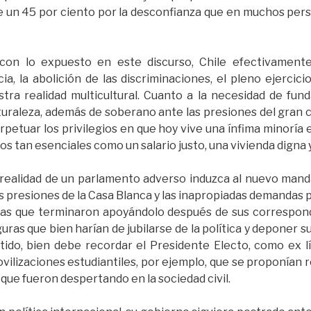
e un 45 por ciento por la desconfianza que en muchos pers
con lo expuesto en este discurso, Chile efectivamente
a, la abolición de las discriminaciones, el pleno ejerci
a realidad multicultural. Cuanto a la necesidad de funda
turaleza, además de soberano ante las presiones del gran ca
rpetuar los privilegios en que hoy vive una ínfima minorí
s tan esenciales como un salario justo, una vivienda digna y
 realidad de un parlamento adverso induzca al nuevo mand
las presiones de la Casa Blanca y las inapropiadas demandas 
icas que terminaron apoyándolo después de sus correspon
iguras que bien harían de jubilarse de la política y deponer 
ido, bien debe recordar el Presidente Electo, como ex lí
ilizaciones estudiantiles, por ejemplo, que se proponían re
ue fueron despertando en la sociedad civil.