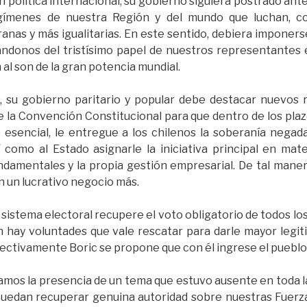
en política internacional, su gobierno siguiera postrado ante
gímenes de nuestra Región y del mundo que luchan, co
anas y más igualitarias. En este sentido, debiera imponerse
ándonos del tristísimo papel de nuestros representantes 
al son de la gran potencia mundial.
, su gobierno paritario y popular debe destacar nuevos 
e la Convención Constitucional para que dentro de los pl
esencial, le entregue a los chilenos la soberanía negad
í como al Estado asignarle la iniciativa principal en mat
damentales y la propia gestión empresarial. De tal maner
n un lucrativo negocio más.
l sistema electoral recupere el voto obligatorio de todos l
 hay voluntades que vale rescatar para darle mayor legit
 efectivamente Boric se propone que con él ingrese el puebl
amos la presencia de un tema que estuvo ausente en toda l
puedan recuperar genuina autoridad sobre nuestras Fuerz