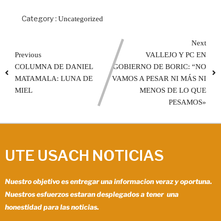
Category :
Uncategorized
Next
Previous
VALLEJO Y PC EN
COLUMNA DE DANIEL
GOBIERNO DE BORIC: “NO
MATAMALA: LUNA DE
VAMOS A PESAR NI MÁS NI
MIEL
MENOS DE LO QUE
PESAMOS»
UTE USACH NOTICIAS
Nuestro objetivo es entregar una informacion veraz y oportuna.
Nuestros esfuerzos estaran desplegados a tener una
honestidad para las noticias.