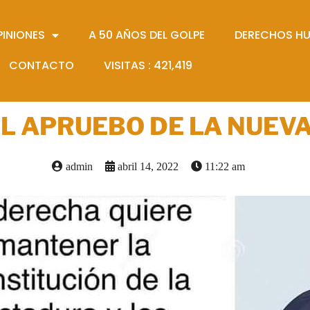
PINIONES
A 50 AÑOS DEL GOLPE
DERECHOS H
CONTACTO
VISITAS :
421,419
EL APRUEBO DE LA NUEV
admin
abril 14, 2022
11:22 am