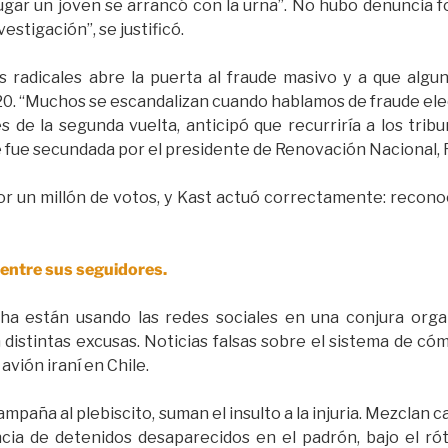
lugar un joven se arrancó con la urna”. No hubo denuncia 
estigación”, se justificó.
s radicales abre la puerta al fraude masivo y a que al
020. “Muchos se escandalizan cuando hablamos de fraude elec
s de la segunda vuelta, anticipó que recurriría a los trib
e fue secundada por el presidente de Renovación Nacional,
r un millón de votos, y Kast actuó correctamente: reconoci
 entre sus seguidores.
a están usando las redes sociales en una conjura organ
n distintas excusas. Noticias falsas sobre el sistema de cóm
avión iraní en Chile.
 campaña al plebiscito, suman el insulto a la injuria. Mezclan
ncia de detenidos desaparecidos en el padrón, bajo el ró