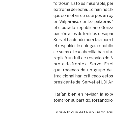
forzosa”. Esto es miserable, p
extrema derecha. Lo han hecho p
que se mofan de cuerpos arroja
en Valparaíso con las palabras
el diputado republicano Gonzal
padrón a los detenidos desapar
Servel haciendo puerta a puerta”
el respaldo de colegas republic
se suma el excabecilla barrabr
replicó un tuit de respaldo de
protesta frente al Servel. Es e
que, rodeado de un grupo de f
tradicional han criticado esto
presidente del Servel, el UDI A
Harían bien en revisar la exp
tomaron su partido, forzándolo
Es que lo que está en juego aqu