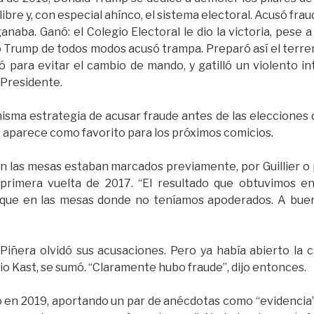
bre y, con especial ahínco, el sistema electoral. Acusó frau
ganaba. Ganó: el Colegio Electoral le dio la victoria, pese 
o Trump de todos modos acusó trampa. Preparó así el terr
ó para evitar el cambio de mando, y gatilló un violento i
 Presidente.
misma estrategia de acusar fraude antes de las elecciones 
a, aparece como favorito para los próximos comicios.
n las mesas estaban marcados previamente, por Guillier o 
a primera vuelta de 2017. “El resultado que obtuvimos e
que en las mesas donde no teníamos apoderados. A buen 
Piñera olvidó sus acusaciones. Pero ya había abierto la 
o Kast, se sumó. “Claramente hubo fraude”, dijo entonces.
ió en 2019, aportando un par de anécdotas como “evidencia