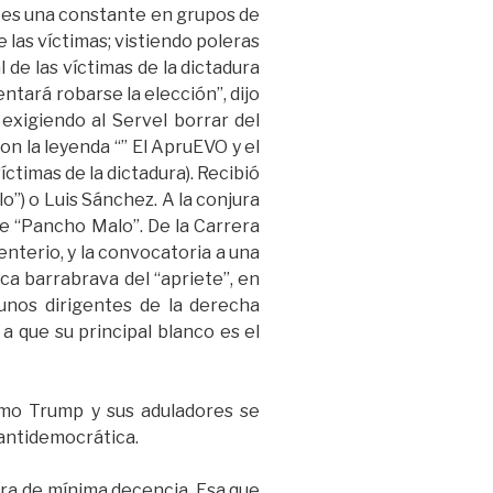
s es una constante en grupos de
 las víctimas; vistiendo poleras
de las víctimas de la dictadura
tará robarse la elección”, dijo
 exigiendo al Servel borrar del
n la leyenda “” El ApruEVO y el
íctimas de la dictadura). Recibió
o”) o Luis Sánchez. A la conjura
de “Pancho Malo”. De la Carrera
nterio, y la convocatoria a una
ica barrabrava del “apriete”, en
gunos dirigentes de la derecha
a que su principal blanco es el
como Trump y sus aduladores se
 antidemocrática.
tera de mínima decencia. Esa que