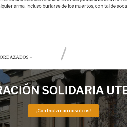
quier arma, incluso burlarse de los muertos, con tal de soc
MORDAZADOS –
ACIÓN SOLIDARIA UT
¡Contacta con nosotros!