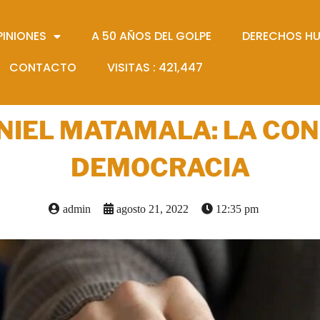
PINIONES
A 50 AÑOS DEL GOLPE
DERECHOS H
CONTACTO
VISITAS :
421,447
NIEL MATAMALA: LA CON
DEMOCRACIA
admin
agosto 21, 2022
12:35 pm