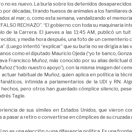
ero no es nuevo. La burla sobre los detenidos desaparecido
or décadas, tirando huesos de animales a los familiares de
dos al mar; o, como esta semana, vandalizando el memorial 
 “FALSO RECHAZO”. “El gobierno con toda su maquinaria inten
o de la Carrera. El jueves a las 11:45 AM, publicó un tuit
ecidos, y media hora después, una foto de un cementerio co
. (Luego intentó “explicar” que su burla no se dirigía a las v
anos como el diputado Mauricio Ojeda (“yo te banco, Gonzal
ava Francisco Muñoz, más conocido por su alias delictual 
 Muñoz (“todo nuestro apoyo”), con la misma imagen del ceme
l actuar habitual de Muñoz, quien aplica en política la técn
anáticos, intimida a parlamentarios de la UDI y RN. Al
s hechos, pero otros han guardado cómplice silencio, pese 
ndrés Tagle.
eriencia de sus símiles en Estados Unidos, que vieron 
s a pasar a retiro o convertirse en cómplices de su cruzada
í no es una elección o una diferencia política. Es una fron