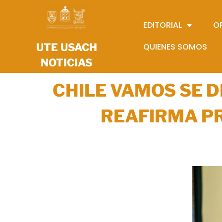
EDITORIAL
O
UTE USACH
QUIENES SOMOS
NOTICIAS
CHILE VAMOS SE 
REAFIRMA P