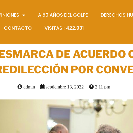
PINIONES
A 50 AÑOS DEL GOLPE
DERECHOS H
CONTACTO
VISITAS :
422,931
DESMARCA DE ACUERDO 
REDILECCIÓN POR CONVE
admin
septiembre 13, 2022
2:11 pm