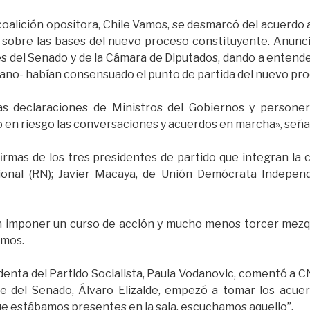
oalición opositora, Chile Vamos, se desmarcó del acuerdo a
sobre las bases del nuevo proceso constituyente. Anuncio
s del Senado y de la Cámara de Diputados, dando a entender
ano- habían consensuado el punto de partida del nuevo pr
s declaraciones de Ministros del Gobiernos y personer
 en riesgo las conversaciones y acuerdos en marcha», señaló
irmas de los tres presidentes de partido que integran la 
nal (RN); Javier Macaya, de Unión Demócrata Independi
 imponer un curso de acción y mucho menos torcer mezq
amos.
identa del Partido Socialista, Paula Vodanovic, comentó a
e del Senado, Álvaro Elizalde, empezó a tomar los acuerd
que estábamos presentes en la sala, escuchamos aquello”.