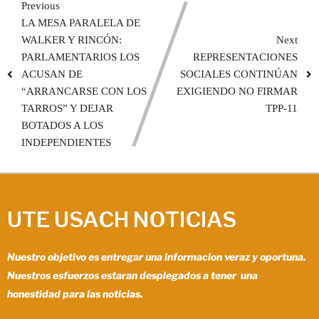
Previous
LA MESA PARALELA DE
WALKER Y RINCÓN:
Next
PARLAMENTARIOS LOS
REPRESENTACIONES
ACUSAN DE
SOCIALES CONTINÚAN
“ARRANCARSE CON LOS
EXIGIENDO NO FIRMAR
TARROS” Y DEJAR
TPP-11
BOTADOS A LOS
INDEPENDIENTES
UTE USACH NOTICIAS
Nuestro objetivo es entregar una informacion veraz y oportuna.
Nuestros esfuerzos estaran desplegados a tener una
honestidad para las noticias.