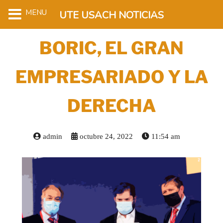
MENU
UTE USACH NOTICIAS
BORIC, EL GRAN
EMPRESARIADO Y LA
DERECHA
admin
octubre 24, 2022
11:54 am