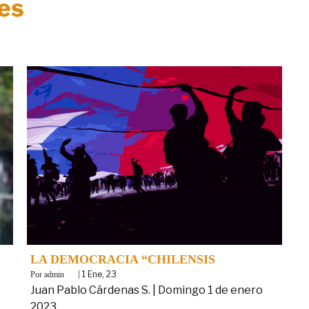
es
LA DEMOCRACIA “CHILENSIS
By
|
1
Ene, 23
admin
Juan Pablo Cárdenas S. | Domingo 1 de enero
N
2023