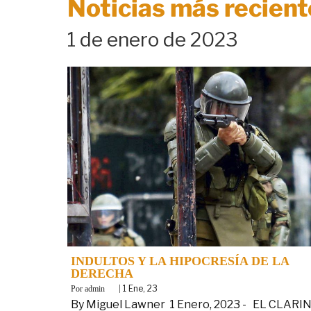
Noticias más recient
1 de enero de 2023
INDULTOS Y LA HIPOCRESÍA DE LA
DERECHA
By
|
1
Ene, 23
admin
By Miguel Lawner 1 Enero, 2023 - EL CLARI