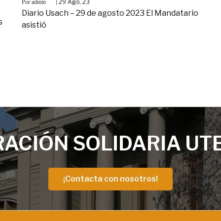
By
|
29
Ago, 23
admin
Diario Usach – 29 de agosto 2023 El Mandatario
s
asistió
ACIÓN SOLIDARIA UT
¡Contacta con nosotros!