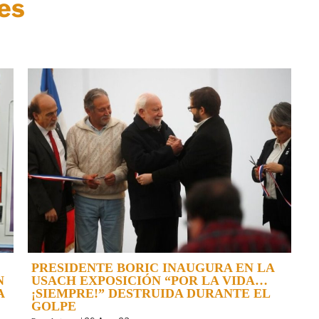
es
PRESIDENTE BORIC INAUGURA EN LA
N
USACH EXPOSICIÓN “POR LA VIDA…
A
¡SIEMPRE!” DESTRUIDA DURANTE EL
GOLPE