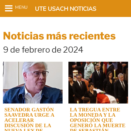
MENU
UTE USACH NOTICIAS
Noticias más recientes
9 de febrero de 2024
SENADOR GASTÓN
LA TREGUA ENTRE
SAAVEDRA URGE A
LA MONEDA Y LA
ACELERAR
OPOSICIÓN QUE
DISCUSIÓN DE LA
GENERÓ LA MUERTE
NUEVA LEY DE
DE SEBASTIÁN