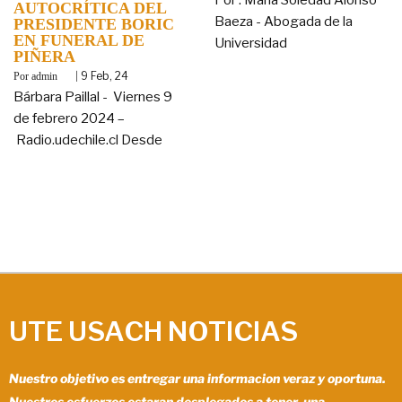
AUTOCRÍTICA DEL
Baeza - Abogada de la
PRESIDENTE BORIC
EN FUNERAL DE
Universidad
PIÑERA
By
|
9
Feb, 24
admin
Bárbara Paillal - Viernes 9
de febrero 2024 –
Radio.udechile.cl Desde
UTE USACH NOTICIAS
Nuestro objetivo es entregar una informacion veraz y oportuna.
Nuestros esfuerzos estaran desplegados a tener una