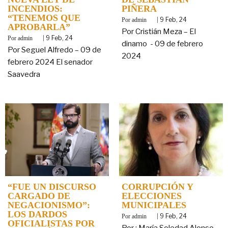
INCENDIOS:
PIÑERA
“TENEMOS QUE
By
|
9
Feb, 24
admin
APROBARLA”
Por Cristián Meza – El
By
|
9
Feb, 24
admin
dinamo - 09 de febrero
Por Seguel Alfredo – 09 de
2024
febrero 2024 El senador
Saavedra
“FUE UN DISCURSO
CORRUPCIÓN Y
CARGADO DE
ELECCIONES
NEGACIONISMO”:
MUNICIPALES
LOS DARDOS
By
|
9
Feb, 24
admin
OFICIALISTAS POR
Por : María Soledad Alonso