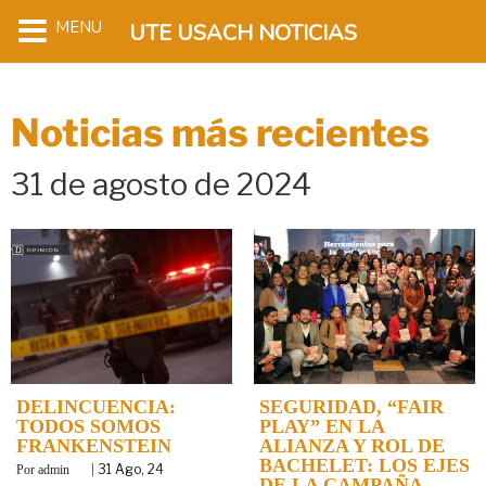
MENU
UTE USACH NOTICIAS
Noticias más recientes
31 de agosto de 2024
DELINCUENCIA:
SEGURIDAD, “FAIR
TODOS SOMOS
PLAY” EN LA
FRANKENSTEIN
ALIANZA Y ROL DE
BACHELET: LOS EJES
By
|
31
Ago, 24
admin
DE LA CAMPAÑA