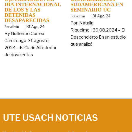
DÍA INTERNACIONAL
SUDAMERICANA EN
DE LOS Y LAS
SEMINARIO UC
DETENIDAS
By
|
31
Ago, 24
admin
DESAPARECIDAS
Por: Natalia
By
|
31
Ago, 24
admin
Riquelme | 30.08.2024 – El
By Guillermo Correa
Desconcierto En un estudio
Camiroaga 31 agosto,
que analizó
2024 – El Clarin Alrededor
de doscientas
UTE USACH NOTICIAS