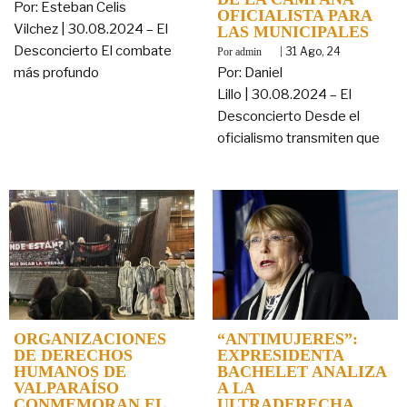
Por: Esteban Celis
OFICIALISTA PARA
Vilchez | 30.08.2024 – El
LAS MUNICIPALES
Desconcierto El combate
By
|
31
Ago, 24
admin
más profundo
Por: Daniel
Lillo | 30.08.2024 – El
Desconcierto Desde el
oficialismo transmiten que
ORGANIZACIONES
“ANTIMUJERES”:
DE DERECHOS
EXPRESIDENTA
HUMANOS DE
BACHELET ANALIZA
VALPARAÍSO
A LA
CONMEMORAN EL
ULTRADERECHA