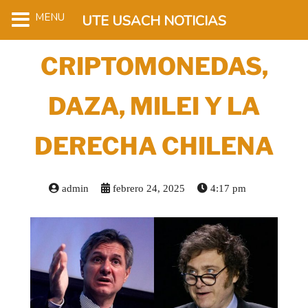
MENU
UTE USACH NOTICIAS
CRIPTOMONEDAS,
DAZA, MILEI Y LA
DERECHA CHILENA
admin
febrero 24, 2025
4:17 pm