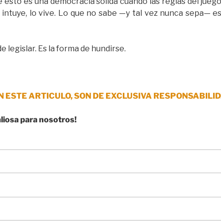
ue esto es una democracia sólida cuando las reglas del jue
lo intuye, lo vive. Lo que no sabe —y tal vez nunca sepa—
e legislar. Es la forma de hundirse.
N ESTE ARTICULO, SON DE EXCLUSIVA RESPONSABILID
aliosa para nosotros!