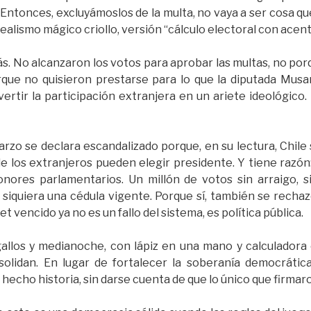
Entonces, excluyámoslos de la multa, no vaya a ser cosa q
 realismo mágico criollo, versión “cálculo electoral con ace
s. No alcanzaron los votos para aprobar las multas, no porq
rque no quisieron prestarse para lo que la diputada Mus
vertir la participación extranjera en un ariete ideológico.
arzo se declara escandalizado porque, en su lectura, Chile
 los extranjeros pueden elegir presidente. Y tiene razón
ores parlamentarios. Un millón de votos sin arraigo, s
iquiera una cédula vigente. Porque sí, también se rechaz
t vencido ya no es un fallo del sistema, es política pública.
 gallos y medianoche, con lápiz en una mano y calculadora 
solidan. En lugar de fortalecer la soberanía democrática
hecho historia, sin darse cuenta de que lo único que firmaro