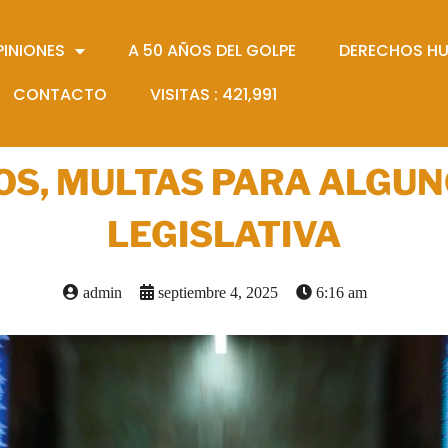
PINIONES
A 50 AÑOS DEL GOLPE
DERECHOS H
CONTACTO
VISITAS :
421,991
OS, MULTAS PARA ALGUN
LEGISLATIVA
admin
septiembre 4, 2025
6:16 am