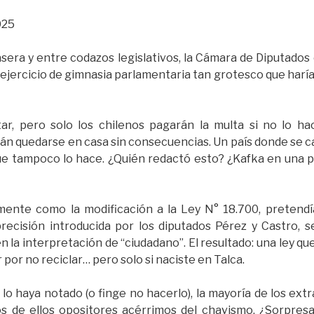
025
rasera y entre codazos legislativos, la Cámara de Diputado
 ejercicio de gimnasia parlamentaria tan grotesco que haría
ar, pero solo los chilenos pagarán la multa si no lo h
 quedarse en casa sin consecuencias. Un país donde se ca
ue tampoco lo hace. ¿Quién redactó esto? ¿Kafka en una p
almente como la modificación a la Ley N° 18.700, pretend
precisión introducida por los diputados Pérez y Castro, s
la interpretación de “ciudadano”. El resultado: una ley qu
por no reciclar… pero solo si naciste en Talca.
o lo haya notado (o finge no hacerlo), la mayoría de los ex
 de ellos opositores acérrimos del chavismo. ¿Sorpresa