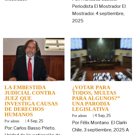
Periodista El Mostrador El
Mostrador. 4 septiembre,
2025
LA EMBESTIDA
¿VOTAR PARA
JUDICIAL CONTRA
TODOS, MULTAS
JUEZ QUE
PARA ALGUNOS?”
INVESTIGA CAUSAS
UNA PARODIA
DE DERECHOS
LEGISLATIVA
HUMANOS
By
|
4
Sep, 25
admin
By
|
4
Sep, 25
admin
Por Félix Montano El Clarín
Por: Carlos Basso Prieto.
Chile. 3 septiembre, 2025 A