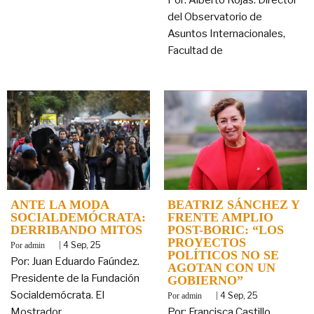
del Observatorio de
Asuntos Internacionales,
Facultad de
ANTE LA MODA
BEATRIZ SÁNCHEZ Y
SOCIALDEMÓCRATA:
FRENTE AMPLIO
DERRIBANDO MITOS
POST-BORIC: “LOS
PROYECTOS
By
|
4
Sep, 25
admin
POLÍTICOS NO SE
Por: Juan Eduardo Faúndez.
AGOTAN CON UN
Presidente de la Fundación
GOBIERNO”
Socialdemócrata. El
By
|
4
Sep, 25
admin
Mostrador.
Por: Francisca Castillo.