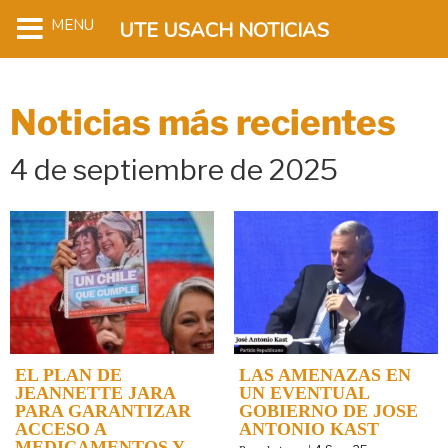
MENU
UTE USACH NOTICIAS
Noticias más recientes
4 de septiembre de 2025
EL PLAN DE
LAS AMENAZAS EN
JEANNETTE JARA
UN EVENTUAL
PARA GARANTIZAR
GOBIERNO DE JOSE
ACCESO A
ANTONIO KAST
MEDICAMENTOS Y