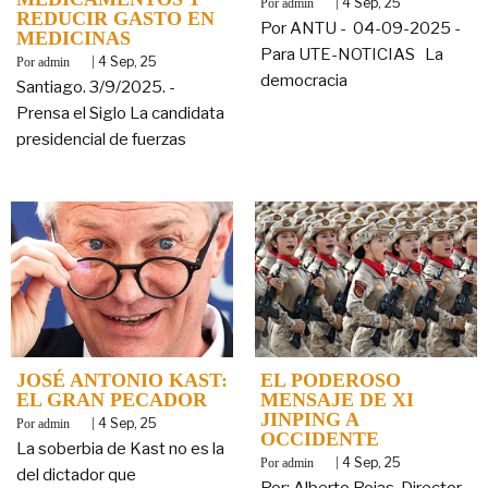
By
|
4
Sep, 25
admin
REDUCIR GASTO EN
Por ANTU - 04-09-2025 -
MEDICINAS
Para UTE-NOTICIAS La
By
|
4
Sep, 25
admin
democracia
Santiago. 3/9/2025. -
Prensa el Siglo La candidata
presidencial de fuerzas
JOSÉ ANTONIO KAST:
EL PODEROSO
EL GRAN PECADOR
MENSAJE DE XI
JINPING A
By
|
4
Sep, 25
admin
OCCIDENTE
La soberbia de Kast no es la
By
|
4
Sep, 25
admin
del dictador que
Por: Alberto Rojas. Director