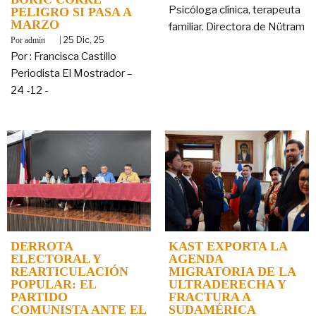
Psicóloga clínica, terapeuta
PELIGRO SI PASA A
MARZO
familiar. Directora de Nütram
By
|
25
Dic, 25
admin
Por : Francisca Castillo
Periodista El Mostrador –
24 -12 -
DERROTA
KAST EXPORTA LA
ELECTORAL Y
AGENDA
REARTICULACIÓN
MIGRATORIA DE LA
POPULAR: EL
ULTRADERECHA Y
PARTIDO
FRACTURA A
COMUNISTA ANTE EL
SUDAMÉRICA