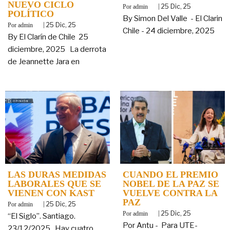
NUEVO CICLO
By
|
25
Dic, 25
admin
POLÍTICO
By Simon Del Valle - El Clarin
By
|
25
Dic, 25
admin
Chile - 24 diciembre, 2025
By El Clarín de Chile 25
diciembre, 2025 La derrota
de Jeannette Jara en
LAS DURAS MEDIDAS
CUANDO EL PREMIO
LABORALES QUE SE
NOBEL DE LA PAZ SE
VIENEN CON KAST
VUELVE CONTRA LA
PAZ
By
|
25
Dic, 25
admin
By
|
25
Dic, 25
admin
“El Siglo”. Santiago.
Por Antu - Para UTE-
23/12/2025. Hay cuatro