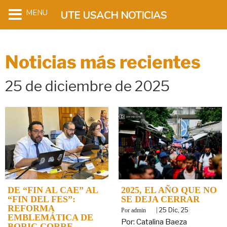
MENU
UTE USACH NOTICIAS
Noticias más recientes
25 de diciembre de 2025
DE “FIN AL CAE” AL
2025, EL AÑO QUE NO
“FIN DEL FES”:
SE DEJA CERRAR
REFORMA
By
|
25
Dic, 25
admin
EMBLEMÁTICA DE
Por: Catalina Baeza
BORIC CORRE