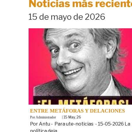
Noticias más recient
15 de mayo de 2026
ENTRE METÁFORAS Y DELACIONES
By
|
15
May, 26
Administrador
Por Antu - Para ute-noticias - 15-05-2026 La
política deja