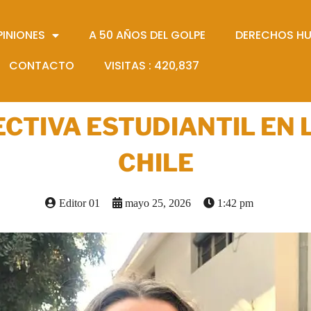
PINIONES
A 50 AÑOS DEL GOLPE
DERECHOS H
CONTACTO
VISITAS :
420,837
CTIVA ESTUDIANTIL EN 
CHILE
Editor 01
mayo 25, 2026
1:42 pm