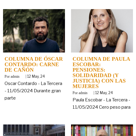
COLUMNA DE ÓSCAR
COLUMNA DE PAULA
CONTARDO: CARNE
ESCOBAR:
DE CAÑÓN
PENSIONES:
SOLIDARIDAD (Y
By
|
12
May, 24
admin
JUSTICIA) CON LAS
Oscar Contardo - La Tercera
MUJERES
- 11/05/2024 Durante gran
By
|
12
May, 24
admin
parte
Paula Escobar - La Tercera -
11/05/2024 Cero peso para