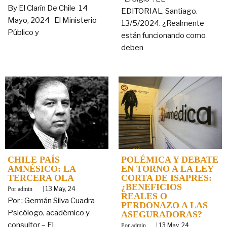
By El Clarín De Chile 14
EDITORIAL. Santiago.
Mayo, 2024 El Ministerio
13/5/2024. ¿Realmente
Público y
están funcionando como
deben
CHILE PAÍS
POLÉMICA Y DEBATE
AMNÉSICO: LA
EN TORNO A LA LEY
TERCERA OLA
CORTA DE ISAPRES:
¿BENEFICIOS
By
|
13
May, 24
admin
REALES O
Por : Germán Silva Cuadra
PERDONAZO A LAS
Psicólogo, académico y
ASEGURADORAS?
consultor – El
By
|
13
May, 24
admin