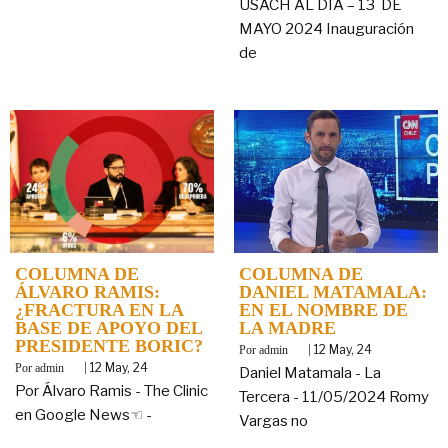
USACH AL DIA – 13 DE
MAYO 2024 Inauguración
de
COLUMNA DE
COLUMNA DE
ÁLVARO RAMIS:
DANIEL MATAMALA:
¿FRACTURA EN LA
EN EL NOMBRE DE
BASE DE APOYO DEL
LA MADRE
PRESIDENTE BORIC?
By
|
12
May, 24
admin
By
|
12
May, 24
admin
Daniel Matamala - La
Por Álvaro Ramis - The Clinic
Tercera - 11/05/2024 Romy
en Google News☜ -
Vargas no