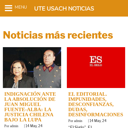
MENU
UTE USACH NOTICIAS
Noticias más recientes
INDIGNACIÓN ANTE
EL EDITORIAL.
LA ABSOLUCIÓN DE
IMPUNIDADES,
JUAN MIGUEL
DESCONFIANZAS,
FUENTE-ALBA: LA
DUDAS,
JUSTICIA CHILENA
DESINFORMACIONES
BAJO LA LUPA
By
|
14
May, 24
admin
By
|
14
May, 24
admin
“El Siglo”. EL