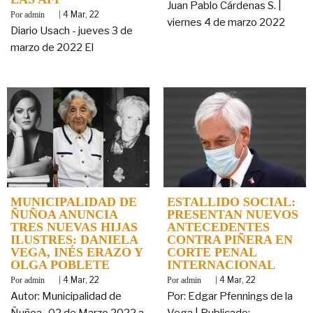
Juan Pablo Cárdenas S. |
By
|
4
Mar, 22
admin
viernes 4 de marzo 2022
Diario Usach - jueves 3 de
marzo de 2022 El
MUNICIPALIDAD DE
ESTALLIDO SOCIAL:
ÑUÑOA ANUNCIA
PRESENTAN NUEVOS
TRES NUEVAS HIJAS
ANTECEDENTES
ILUSTRES: DANIELA
CONTRA PIÑERA EN
VEGA, INÉS ERAZO Y
CORTE PENAL
OLGA POBLETE
INTERNACIONAL
By
|
4
Mar, 22
By
|
4
Mar, 22
admin
admin
Autor: Municipalidad de
Por: Edgar Pfennings de la
Ñuñoa -02 de Marzo 2022 a
Vega | Publicado: