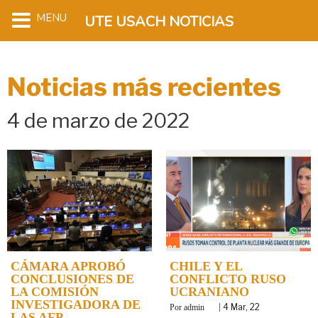
MENU
UTE USACH NOTICIAS
Noticias más recientes
4 de marzo de 2022
CÁMARA APROBÓ
CHILE Y EL
CONCLUSIONES DE
CONFLICTO RUSO
LA COMISIÓN
UCRANIANO
INVESTIGADORA DE
By
|
4
Mar, 22
admin
LAS AFP