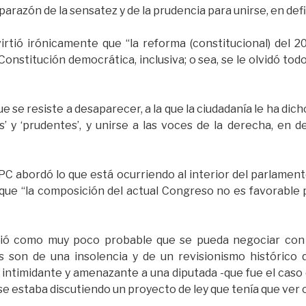
parazón de la sensatez y de la prudencia para unirse, en defi
virtió irónicamente que “la reforma (constitucional) del 
nstitución democrática, inclusiva; o sea, se le olvidó tod
ue se resiste a desaparecer, a la que la ciudadanía le ha dic
 y ‘prudentes’, y unirse a las voces de la derecha, en de
l PC abordó lo que está ocurriendo al interior del parlamen
que “la composición del actual Congreso no es favorable 
ibió como muy poco probable que se pueda negociar con 
s son de una insolencia y de un revisionismo histórico 
intimidante y amenazante a una diputada -que fue el caso 
se estaba discutiendo un proyecto de ley que tenía que ver c