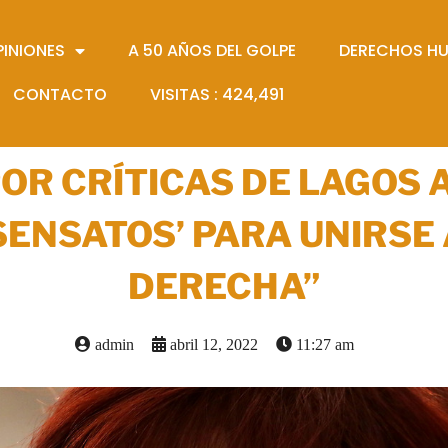
PINIONES
A 50 AÑOS DEL GOLPE
DERECHOS H
CONTACTO
VISITAS :
424,491
R CRÍTICAS DE LAGOS 
‘SENSATOS’ PARA UNIRSE 
DERECHA”
admin
abril 12, 2022
11:27 am