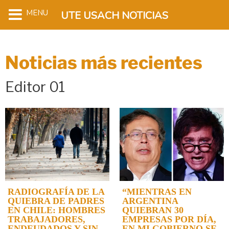
MENU
UTE USACH NOTICIAS
Noticias más recientes
Editor 01
RADIOGRAFÍA DE LA
“MIENTRAS EN
QUIEBRA DE PADRES
ARGENTINA
EN CHILE: HOMBRES
QUIEBRAN 30
TRABAJADORES,
EMPRESAS POR DÍA,
ENDEUDADOS Y SIN
EN MI GOBIERNO SE