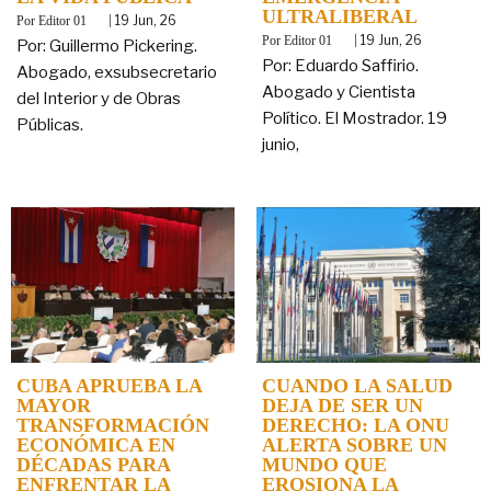
ULTRALIBERAL
By
|
19
Jun, 26
Editor 01
By
|
19
Jun, 26
Editor 01
Por: Guillermo Pickering.
Por: Eduardo Saffirio.
Abogado, exsubsecretario
Abogado y Cientista
del Interior y de Obras
Político. El Mostrador. 19
Públicas.
junio,
CUBA APRUEBA LA
CUANDO LA SALUD
MAYOR
DEJA DE SER UN
TRANSFORMACIÓN
DERECHO: LA ONU
ECONÓMICA EN
ALERTA SOBRE UN
DÉCADAS PARA
MUNDO QUE
ENFRENTAR LA
EROSIONA LA