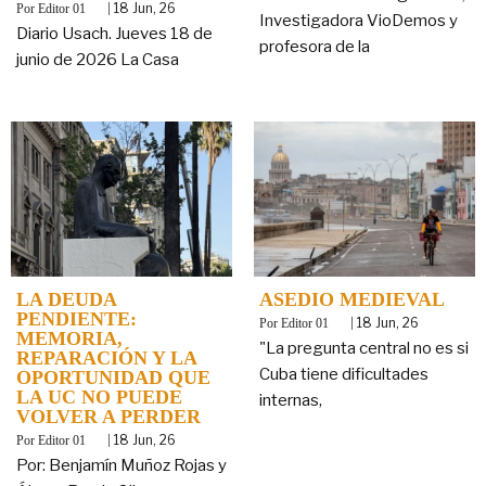
By
|
18
Jun, 26
Editor 01
Investigadora VioDemos y
Diario Usach. Jueves 18 de
profesora de la
junio de 2026 La Casa
LA DEUDA
ASEDIO MEDIEVAL
PENDIENTE:
By
|
18
Jun, 26
Editor 01
MEMORIA,
"La pregunta central no es si
REPARACIÓN Y LA
Cuba tiene dificultades
OPORTUNIDAD QUE
LA UC NO PUEDE
internas,
VOLVER A PERDER
By
|
18
Jun, 26
Editor 01
Por: Benjamín Muñoz Rojas y