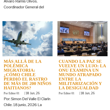
Álvaro Ramis Olivos.
Coordinador General del
MÁS ALLÁ DE LA
CUANDO LA PAZ SE
POLÉMICA
VUELVE UN LUJO: LA
MIGRATORIA:
ONU EXAMINA UN
¿CÓMO CHILE
MUNDO ATRAPADO
PERDIÓ EL RASTRO
ENTRE LA
DE MÁS DE 200 NIÑOS
MILITARIZACIÓN Y
HAITIANOS?
LA DESIGUALDAD
By
|
18
Jun, 26
By
|
18
Jun, 26
Editor 01
Editor 01
Por: Simon Del Valle El Clarín
Chile. 18 junio, 2026 La