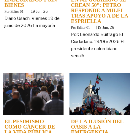
BIENES
CREAN 50”: PETRO
RESPONDE A MILEI
By
|
19
Jun, 26
Editor 01
TRAS APOYO A DE LA
Diario Usach. Viernes 19 de
ESPRIELLA
junio de 2026 La mayoría
By
|
19
Jun, 26
Editor 01
Por: Leonardo Buitrago El
Ciudadano. 19/06/2026 El
presidente colombiano
señaló
EL PESIMISMO
DE LA ILUSIÓN DEL
COMO CÁNCER DE
OASIS A LA
LA VIDA PÚBLICA
EMERGENCIA