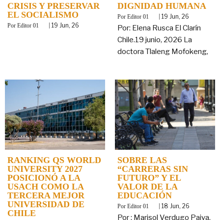
CRISIS Y PRESERVAR
DIGNIDAD HUMANA
EL SOCIALISMO
By
|
19
Jun, 26
Editor 01
By
|
19
Jun, 26
Editor 01
Por: Elena Rusca El Clarín
Chile.19 junio, 2026 La
doctora Tlaleng Mofokeng,
RANKING QS WORLD
SOBRE LAS
UNIVERSITY 2027
“CARRERAS SIN
POSICIONÓ A LA
FUTURO” Y EL
USACH COMO LA
VALOR DE LA
TERCERA MEJOR
EDUCACIÓN
UNIVERSIDAD DE
By
|
18
Jun, 26
Editor 01
CHILE
Por : Marisol Verdugo Paiva,