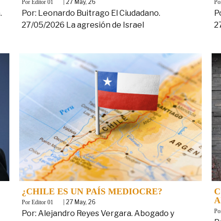
By
|
27
May, 26
B
Editor 01
.
Por: Leonardo Buitrago El Ciudadano.
P
27/05/2026 La agresión de Israel
2
¿CHILE ES UN PAÍS MEDIOCRE?
C
A
By
|
27
May, 26
Editor 01
B
Por: Alejandro Reyes Vergara. Abogado y