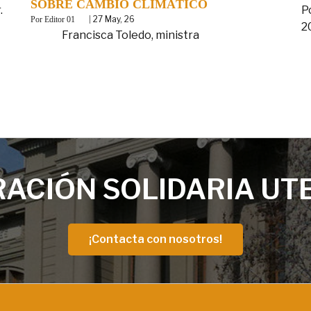
SOBRE CAMBIO CLIMÁTICO
.
P
By
|
27
May, 26
Editor 01
2
Francisca Toledo, ministra
ACIÓN SOLIDARIA UT
¡Contacta con nosotros!