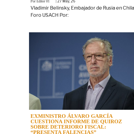
By
|
27
May, 26
Editor 01
Vladimir Belinsky, Embajador de Rusia en Chila
Foro USACH Por:
EXMINISTRO ÁLVARO GARCÍA
CUESTIONA INFORME DE QUIROZ
SOBRE DETERIORO FISCAL:
“PRESENTA FALENCIAS”