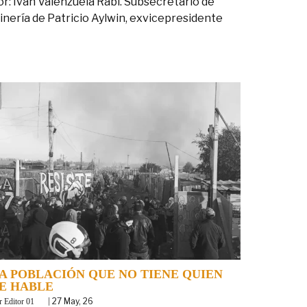
or: Iván Valenzuela Rabi. Subsecretario de
inería de Patricio Aylwin, exvicepresidente
A POBLACIÓN QUE NO TIENE QUIEN
E HABLE
y
|
27
May, 26
Editor 01