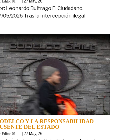
y
|
27
May, 26
Editor 01
or: Leonardo Buitrago El Ciudadano.
7/05/2026 Tras la intercepción ilegal
ODELCO Y LA RESPONSABILIDAD
USENTE DEL ESTADO
y
|
27
May, 26
Editor 01