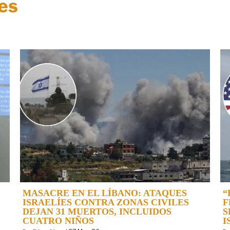
es
MASACRE EN EL LÍBANO: ATAQUES
“
ISRAELÍES CONTRA ZONAS CIVILES
F
DEJAN 31 MUERTOS, INCLUIDOS
S
CUATRO NIÑOS
I