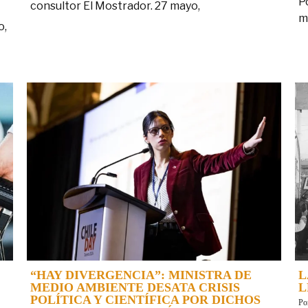
P
consultor El Mostrador. 27 mayo,
m
o,
“HAY DIVERGENCIA”: MINISTRA DE
L
MEDIO AMBIENTE DESATA CRISIS
L
POLÍTICA Y CIENTÍFICA POR DICHOS
B