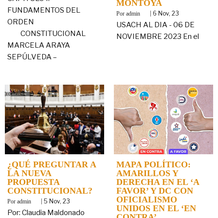
MONTOYA
FUNDAMENTOS DEL
By
|
6
Nov, 23
admin
ORDEN
USACH AL DIA - 06 DE
CONSTITUCIONAL
NOVIEMBRE 2023 En el
MARCELA ARAYA
SEPÚLVEDA –
¿QUÉ PREGUNTAR A
MAPA POLÍTICO:
LA NUEVA
AMARILLOS Y
PROPUESTA
DERECHA EN EL ‘A
CONSTITUCIONAL?
FAVOR’ Y DC CON
OFICIALISMO
By
|
5
Nov, 23
admin
UNIDOS EN EL ‘EN
Por: Claudia Maldonado
CONTRA’