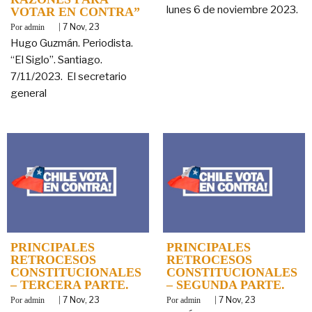
lunes 6 de noviembre 2023.
VOTAR EN CONTRA”
By
|
7
Nov, 23
admin
Hugo Guzmán. Periodista.
“El Siglo”. Santiago.
7/11/2023. El secretario
general
PRINCIPALES
PRINCIPALES
RETROCESOS
RETROCESOS
CONSTITUCIONALES
CONSTITUCIONALES
– TERCERA PARTE.
– SEGUNDA PARTE.
By
|
7
Nov, 23
By
|
7
Nov, 23
admin
admin