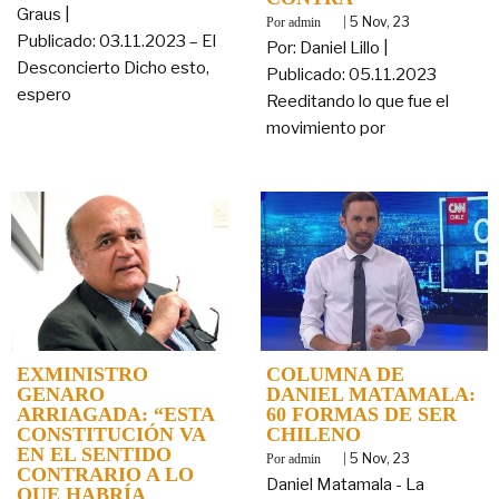
Graus |
By
|
5
Nov, 23
admin
Publicado: 03.11.2023 – El
Por: Daniel Lillo |
Desconcierto Dicho esto,
Publicado: 05.11.2023
espero
Reeditando lo que fue el
movimiento por
EXMINISTRO
COLUMNA DE
GENARO
DANIEL MATAMALA:
ARRIAGADA: “ESTA
60 FORMAS DE SER
CONSTITUCIÓN VA
CHILENO
EN EL SENTIDO
By
|
5
Nov, 23
admin
CONTRARIO A LO
Daniel Matamala - La
QUE HABRÍA