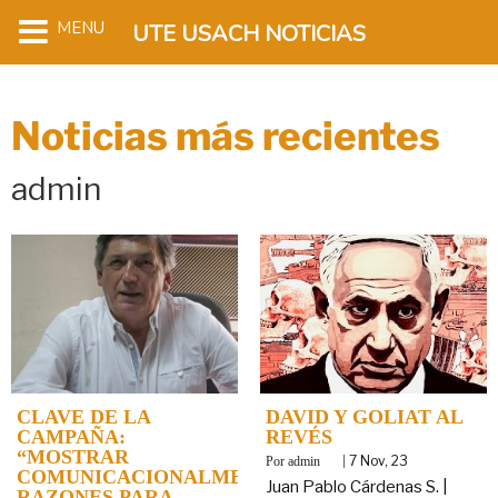
MENU
UTE USACH NOTICIAS
Noticias más recientes
admin
CLAVE DE LA
DAVID Y GOLIAT AL
CAMPAÑA:
REVÉS
“MOSTRAR
By
|
7
Nov, 23
admin
COMUNICACIONALMENTE
Juan Pablo Cárdenas S. |
RAZONES PARA