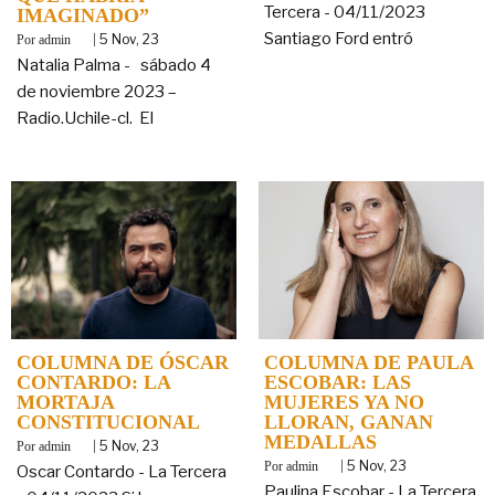
Tercera - 04/11/2023
IMAGINADO”
Santiago Ford entró
By
|
5
Nov, 23
admin
Natalia Palma - sábado 4
de noviembre 2023 –
Radio.Uchile-cl. El
COLUMNA DE ÓSCAR
COLUMNA DE PAULA
CONTARDO: LA
ESCOBAR: LAS
MORTAJA
MUJERES YA NO
CONSTITUCIONAL
LLORAN, GANAN
MEDALLAS
By
|
5
Nov, 23
admin
By
|
5
Nov, 23
admin
Oscar Contardo - La Tercera
Paulina Escobar - La Tercera