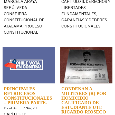
MARCELA ARAYA
CAPÍTULO II: DERECHOS Y
SEPÚLVEDA –
LIBERTADES
CONSEJERA
FUNDAMENTALES,
CONSTITUCIONAL DE
GARANTÍAS Y DEBERES
ATACAMA PROCESO
CONSTITUCIONALES
CONSTITUCIONAL
PRINCIPALES
CONDENAN A
RETROCESOS
MILITARES (R) POR
CONSTITUCIONALES
HOMICIDIO
– PRIMERA PARTE.
CALIFICADO DE
ESTUDIANTE UTE
By
|
7
Nov, 23
admin
RICARDO RIOSECO
CAPÍTULO I: